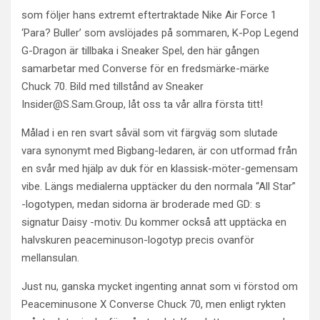
som följer hans extremt eftertraktade Nike Air Force 1
‘Para? Buller’ som avslöjades på sommaren, K-Pop Legend
G-Dragon är tillbaka i Sneaker Spel, den här gången
samarbetar med Converse för en fredsmärke-märke
Chuck 70. Bild med tillstånd av Sneaker
Insider@S.Sam.Group, låt oss ta vår allra första titt!
Målad i en ren svart såväl som vit färgväg som slutade
vara synonymt med Bigbang-ledaren, är con utformad från
en svår med hjälp av duk för en klassisk-möter-gemensam
vibe. Längs medialerna upptäcker du den normala “All Star”
-logotypen, medan sidorna är broderade med GD: s
signatur Daisy -motiv. Du kommer också att upptäcka en
halvskuren peaceminuson-logotyp precis ovanför
mellansulan.
Just nu, ganska mycket ingenting annat som vi förstod om
Peaceminusone X Converse Chuck 70, men enligt rykten