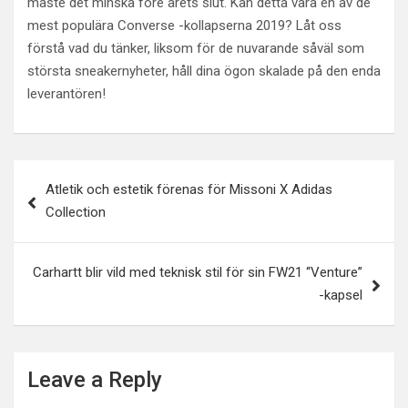
måste det minska före årets slut. Kan detta vara en av de
mest populära Converse -kollapserna 2019? Låt oss
förstå vad du tänker, liksom för de nuvarande såväl som
största sneakernyheter, håll dina ögon skalade på den enda
leverantören!
Post
Atletik och estetik förenas för Missoni X Adidas
navigation
Collection
Carhartt blir vild med teknisk stil för sin FW21 “Venture”
-kapsel
Leave a Reply