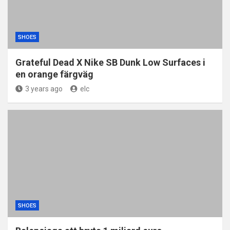
SHOES
Grateful Dead X Nike SB Dunk Low Surfaces i
en orange färgväg
3 years ago
elc
SHOES