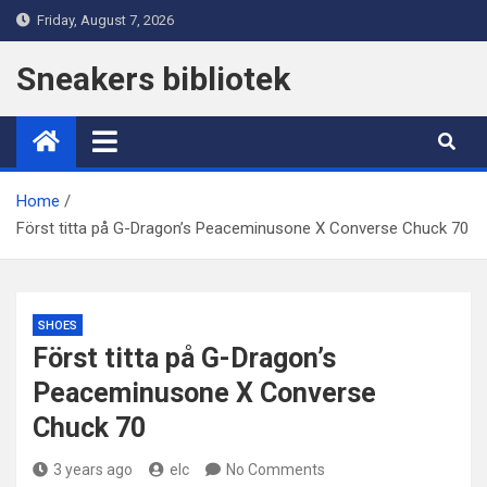
Skip
Friday, August 7, 2026
to
content
Sneakers bibliotek
Home
Först titta på G-Dragon’s Peaceminusone X Converse Chuck 70
SHOES
Först titta på G-Dragon’s
Peaceminusone X Converse
Chuck 70
3 years ago
elc
No Comments