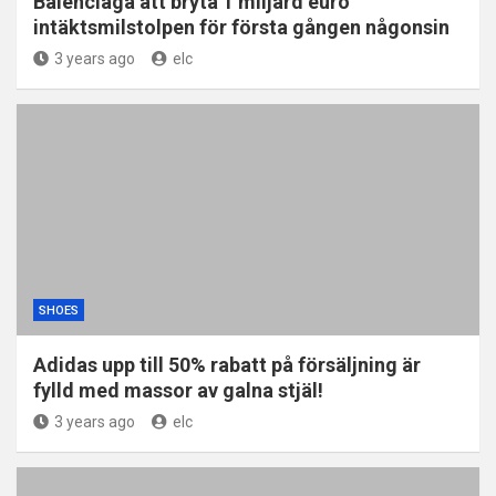
Balenciaga att bryta 1 miljard euro
intäktsmilstolpen för första gången någonsin
3 years ago
elc
SHOES
Adidas upp till 50% rabatt på försäljning är
fylld med massor av galna stjäl!
3 years ago
elc