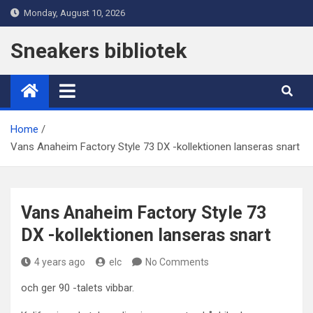
Skip
Monday, August 10, 2026
to
content
Sneakers bibliotek
Home
Vans Anaheim Factory Style 73 DX -kollektionen lanseras snart
Vans Anaheim Factory Style 73
DX -kollektionen lanseras snart
4 years ago
elc
No Comments
och ger 90 -talets vibbar.