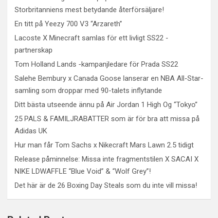
Storbritanniens mest betydande återförsäljare!
En titt på Yeezy 700 V3 “Arzareth”
Lacoste X Minecraft samlas för ett livligt SS22 -
partnerskap
Tom Holland Lands -kampanjledare för Prada SS22
Salehe Bembury x Canada Goose lanserar en NBA All-Star-
samling som droppar med 90-talets inflytande
Ditt bästa utseende ännu på Air Jordan 1 High Og “Tokyo”
25 PALS & FAMILJRABATTER som är för bra att missa på
Adidas UK
Hur man får Tom Sachs x Nikecraft Mars Lawn 2.5 tidigt
Release påminnelse: Missa inte fragmentstilen X SACAI X
NIKE LDWAFFLE “Blue Void” & “Wolf Grey”!
Det här är de 26 Boxing Day Steals som du inte vill missa!