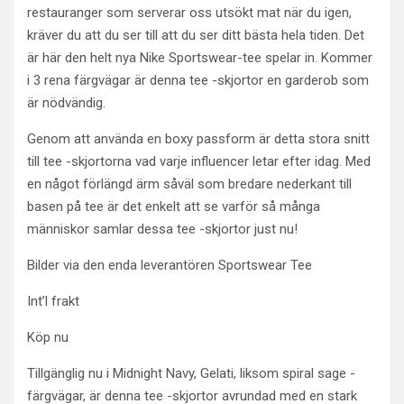
restauranger som serverar oss utsökt mat när du igen,
kräver du att du ser till att du ser ditt bästa hela tiden. Det
är här den helt nya Nike Sportswear-tee spelar in. Kommer
i 3 rena färgvägar är denna tee -skjortor en garderob som
är nödvändig.
Genom att använda en boxy passform är detta stora snitt
till tee -skjortorna vad varje influencer letar efter idag. Med
en något förlängd ärm såväl som bredare nederkant till
basen på tee är det enkelt att se varför så många
människor samlar dessa tee -skjortor just nu!
Bilder via den enda leverantören Sportswear Tee
Int’l frakt
Köp nu
Tillgänglig nu i Midnight Navy, Gelati, liksom spiral sage -
färgvägar, är denna tee -skjortor avrundad med en stark