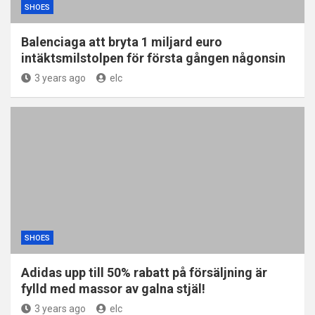
SHOES
Balenciaga att bryta 1 miljard euro
intäktsmilstolpen för första gången någonsin
3 years ago
elc
SHOES
Adidas upp till 50% rabatt på försäljning är
fylld med massor av galna stjäl!
3 years ago
elc