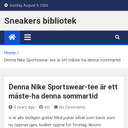
Skip
Sunday, August 9, 2026
to
content
Sneakers bibliotek
Home
Denna Nike Sportswear-tee är ett måste-ha denna sommartid
Denna Nike Sportswear-tee är ett
måste-ha denna sommartid
4 years ago
elc
No Comments
vi är alla slutligen gratis! Med pubar såväl som barer som
nu öppnas igen, butiker öppna för företag, liksom