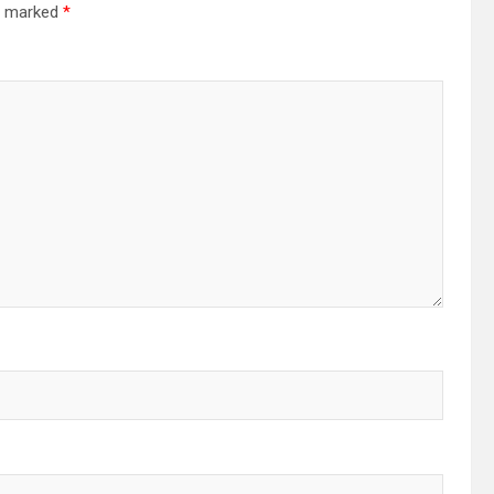
re marked
*