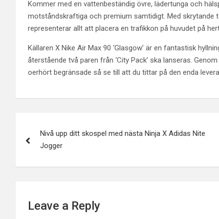
Kommer med en vattenbeständig övre, lädertunga och hälsp
motståndskraftiga och premium samtidigt. Med skrytande to
representerar allt att placera en trafikkon på huvudet på he
Källaren X Nike Air Max 90 ‘Glasgow’ är en fantastisk hyllnin
återstående två paren från ‘City Pack’ ska lanseras. Genom
oerhört begränsade så se till att du tittar på den enda levera
Post
Nivå upp ditt skospel med nästa Ninja X Adidas Nite
navigation
Jogger
Leave a Reply