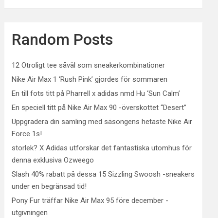
Random Posts
12 Otroligt tee såväl som sneakerkombinationer
Nike Air Max 1 ‘Rush Pink’ gjordes för sommaren
En till fots titt på Pharrell x adidas nmd Hu ‘Sun Calm’
En speciell titt på Nike Air Max 90 -överskottet “Desert”
Uppgradera din samling med säsongens hetaste Nike Air
Force 1s!
storlek? X Adidas utforskar det fantastiska utomhus för
denna exklusiva Ozweego
Slash 40% rabatt på dessa 15 Sizzling Swoosh -sneakers
under en begränsad tid!
Pony Fur träffar Nike Air Max 95 före december -
utgivningen