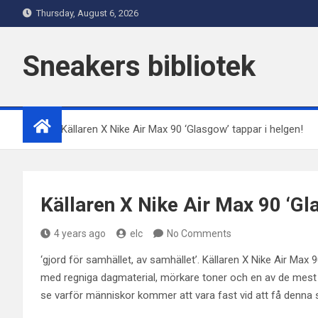
Skip
Thursday, August 6, 2026
to
content
Sneakers bibliotek
Home
Källaren X Nike Air Max 90 ‘Glasgow’ tappar i helgen!
Källaren X Nike Air Max 90 ‘Gl
4 years ago
elc
No Comments
‘gjord för samhället, av samhället’. Källaren X Nike Air Ma
med regniga dagmaterial, mörkare toner och en av de mest kä
se varför människor kommer att vara fast vid att få denna s